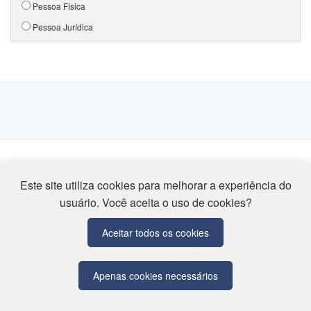
Pessoa Física
Pessoa Jurídica
Este site utiliza cookies para melhorar a experiência do
usuário. Você aceita o uso de cookies?
Associação Educativa Evangélica
Av. Universitária Km 3,5 - Cidade Universitária
CEP 75083-515 - Anápolis/GO
Aceitar todos os cookies
Tel: (62) 3310-6600
Apenas cookies necessários