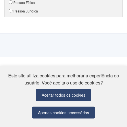
Pessoa Física
Pessoa Jurídica
Este site utiliza cookies para melhorar a experiência do
usuário. Você aceita o uso de cookies?
Associação Educativa Evangélica
Av. Universitária Km 3,5 - Cidade Universitária
CEP 75083-515 - Anápolis/GO
Aceitar todos os cookies
Tel: (62) 3310-6600
Apenas cookies necessários